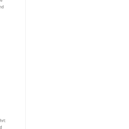
de
nd
hrt:
nd