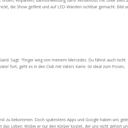
latz finden, einparken, dannEinweisung samt Rendevous mit Dixie Bleu 
hickt, die Show gefilmt und auf LED-Wänden sichtbar gemacht. Bild u
usland. Sagt: “Finger weg von meinem Mercedes. Du fährst auch nicht
ater fort, geht es in den Club mit Vaters Karre. Ist ideal zum Posen,
onst zu bekommen. Doch spätestens Apps und Google haben uns gele
et das Leben. Wobei er nur den Körper kostet, der uns nicht gehört u