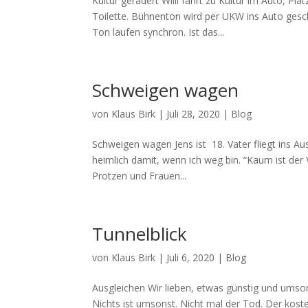
Kultur gerädert Willi fährt zu Kultur im Auto, P
Toilette. Bühnenton wird per UKW ins Auto gesc
Ton laufen synchron. Ist das...
Schweigen wagen
von
Klaus Birk
|
Juli 28, 2020
|
Blog
Schweigen wagen Jens ist 18. Vater fliegt ins A
heimlich damit, wenn ich weg bin. “Kaum ist der V
Protzen und Frauen...
Tunnelblick
von
Klaus Birk
|
Juli 6, 2020
|
Blog
Ausgleichen Wir lieben, etwas günstig und ums
Nichts ist umsonst. Nicht mal der Tod. Der kost